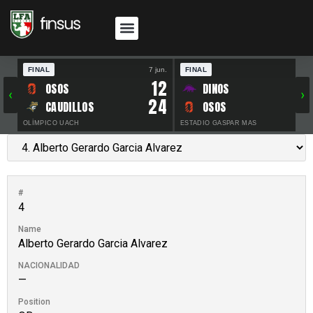
FINAL
7 jun.
FINAL
30 
12
OSOS
DINOS
‹
›
24
CAUDILLOS
OSOS
OLÍMPICO UACH
ESTADIO GASPAR MAS
#
4
Name
Alberto Gerardo Garcia Alvarez
NACIONALIDAD
—
Position