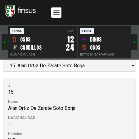
FINAL
7 jun.
FINAL
30 
12
OSOS
DINOS
‹
›
24
CAUDILLOS
OSOS
OLÍMPICO UACH
ESTADIO GASPAR MAS
#
15
Name
Alan Ortiz De Zarate Soto Borja
NACIONALIDAD
—
Position