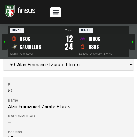
FINAL
7 jun.
FINAL
30 
12
OSOS
DINOS
‹
›
24
CAUDILLOS
OSOS
OLÍMPICO UACH
ESTADIO GASPAR MAS
#
50
Name
Alan Emmanuel Zárate Flores
NACIONALIDAD
—
Position