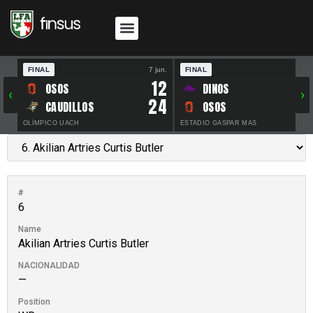
FINAL
7 jun.
FINAL
30 
12
OSOS
DINOS
‹
›
24
CAUDILLOS
OSOS
OLÍMPICO UACH
ESTADIO GASPAR MAS
#
6
Name
Akilian Artries Curtis Butler
NACIONALIDAD
—
Position