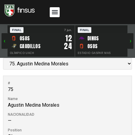
FINAL
7 jun.
FINAL
30 
12
OSOS
DINOS
‹
›
24
CAUDILLOS
OSOS
OLÍMPICO UACH
ESTADIO GASPAR MAS
#
75
Name
Agustin Medina Morales
NACIONALIDAD
—
Position