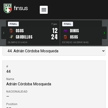
FINAL
7 jun.
FINAL
30 
12
OSOS
DINOS
‹
›
24
CAUDILLOS
OSOS
OLÍMPICO UACH
ESTADIO GASPAR MAS
#
44
Name
Adrián Córdoba Mosqueda
NACIONALIDAD
—
Position