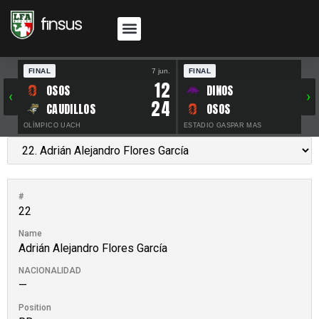
FINAL
7 jun.
FINAL
30 
12
OSOS
DINOS
‹
›
24
CAUDILLOS
OSOS
OLÍMPICO UACH
ESTADIO GASPAR MAS
#
22
Name
Adrián Alejandro Flores García
NACIONALIDAD
—
Position