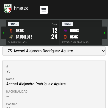
FINAL
7 jun.
FINAL
30 
12
OSOS
DINOS
‹
›
24
CAUDILLOS
OSOS
OLÍMPICO UACH
ESTADIO GASPAR MAS
#
75
Name
Accsel Alejandro Rodríguez Aguirre
NACIONALIDAD
—
Position