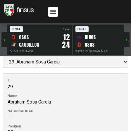
FINAL
7 jun.
FINAL
30 
12
OSOS
DINOS
‹
›
24
CAUDILLOS
OSOS
OLÍMPICO UACH
ESTADIO GASPAR MAS
#
29
Name
Abraham Sosa García
NACIONALIDAD
—
Position