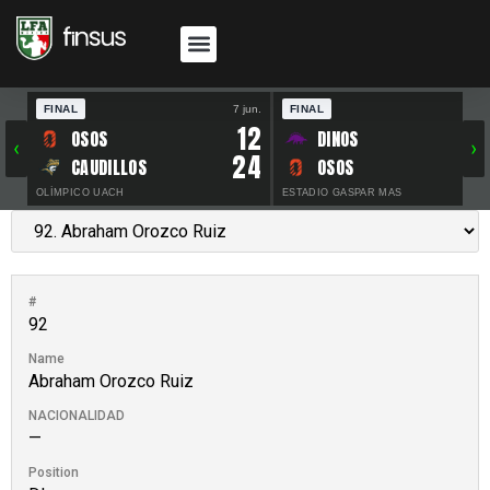
FINAL
7 jun.
FINAL
30 
12
OSOS
DINOS
‹
›
24
CAUDILLOS
OSOS
OLÍMPICO UACH
ESTADIO GASPAR MAS
#
92
Name
Abraham Orozco Ruiz
NACIONALIDAD
—
Position