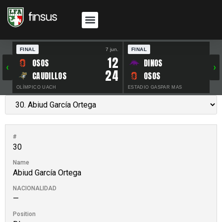
FINAL
7 jun.
FINAL
30 
12
OSOS
DINOS
‹
›
24
CAUDILLOS
OSOS
OLÍMPICO UACH
ESTADIO GASPAR MAS
#
30
Name
Abiud García Ortega
NACIONALIDAD
—
Position