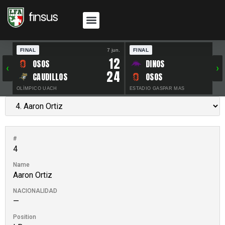
FINAL
7 jun.
FINAL
30 
12
OSOS
DINOS
‹
›
24
CAUDILLOS
OSOS
OLÍMPICO UACH
ESTADIO GASPAR MAS
#
4
Name
Aaron Ortiz
NACIONALIDAD
—
Position