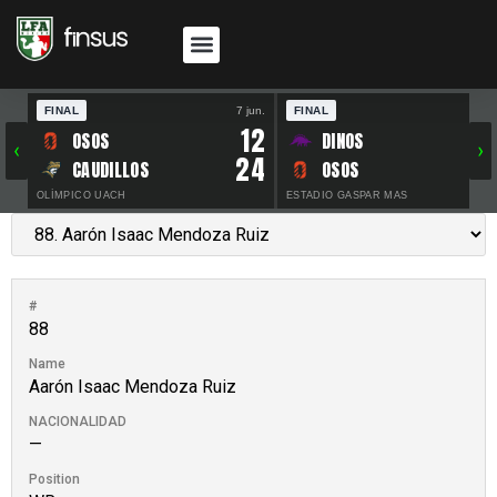
FINAL
7 jun.
FINAL
30 
12
OSOS
DINOS
‹
›
24
CAUDILLOS
OSOS
OLÍMPICO UACH
ESTADIO GASPAR MAS
#
88
Name
Aarón Isaac Mendoza Ruiz
NACIONALIDAD
—
Position