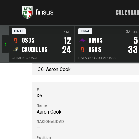
CALENDAR
7 jun.
30 may.
FINAL
FINAL
12
5
OSOS
DINOS
‹
24
33
CAUDILLOS
OSOS
OLÍMPICO UACH
ESTADIO GASPAR MAS
#
36
Name
Aaron Cook
NACIONALIDAD
—
Position