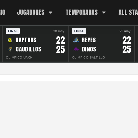
IO
JUGADORES
TEMPORADAS
ALL ST
30 may.
23 may.
FINAL
FINAL
22
22
RAPTORS
REYES
25
25
CAUDILLOS
DINOS
OLIMPICO UACH
OLIMPICO SALTILLO