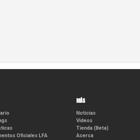
MÁS
ario
Noticias
ngs
Videos
sticas
Tienda (Beta)
entos Oficiales LFA
Acerca