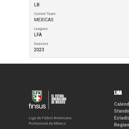
LB
Current Team
MEXICAS
Leagues
LFA
Seasons
2023
LIGA
Calend
Standi
Estadí
Liga de Fútbol Americano

Profesional de México
Reglam