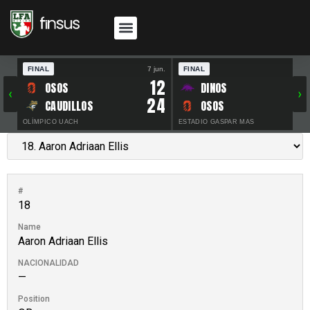
FINAL
7 jun.
FINAL
30 
12
OSOS
DINOS
‹
›
24
CAUDILLOS
OSOS
OLÍMPICO UACH
ESTADIO GASPAR MAS
#
18
Name
Aaron Adriaan Ellis
NACIONALIDAD
—
Position