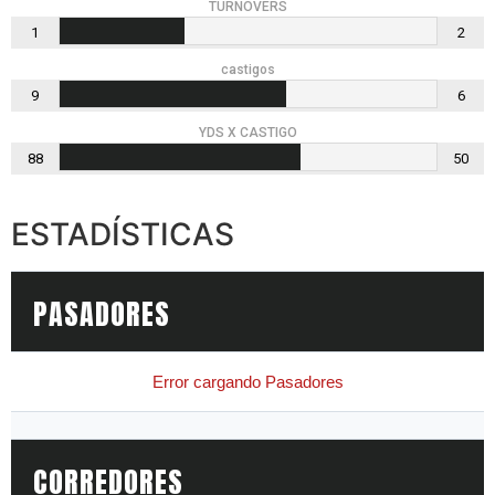
TURNOVERS
1
2
castigos
9
6
YDS X CASTIGO
88
50
ESTADÍSTICAS