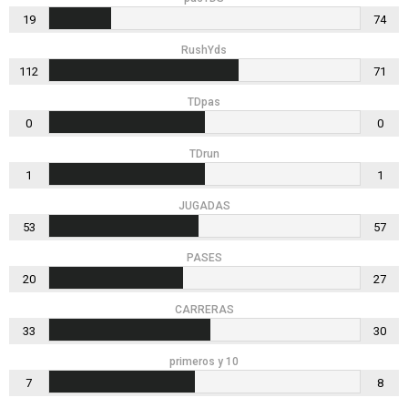
19
74
RushYds
112
71
TDpas
0
0
TDrun
1
1
JUGADAS
53
57
PASES
20
27
CARRERAS
33
30
primeros y 10
7
8