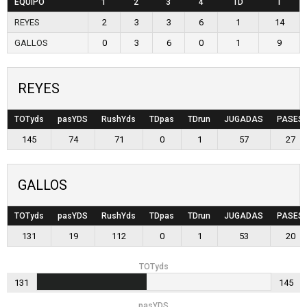
EQUIPO
1
2
3
4
TD
T
REYES
2
3
3
6
1
14
GALLOS
0
3
6
0
1
9
REYES
TOTyds
pasYDS
RushYds
TDpas
TDrun
JUGADAS
PASES
145
74
71
0
1
57
27
GALLOS
TOTyds
pasYDS
RushYds
TDpas
TDrun
JUGADAS
PASES
131
19
112
0
1
53
20
TOTyds
131
145
pasYDS