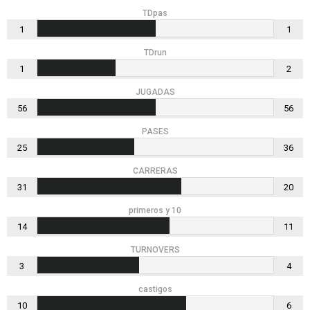
TDpas
1
1
TDrun
1
2
JUGADAS
56
56
PASES
25
36
CARRERAS
31
20
primeros y 10
14
11
TURNOVERS
3
4
castigos
10
6