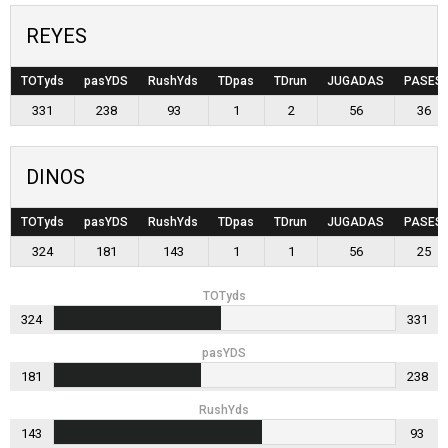
REYES
TOTyds
pasYDS
RushYds
TDpas
TDrun
JUGADAS
PASES
331
238
93
1
2
56
36
DINOS
TOTyds
pasYDS
RushYds
TDpas
TDrun
JUGADAS
PASES
324
181
143
1
1
56
25
TOTyds
324
331
pasYDS
181
238
RushYds
143
93