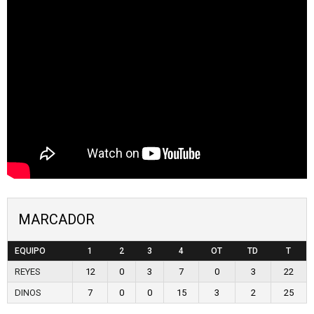
MARCADOR
EQUIPO
1
2
3
4
OT
TD
T
REYES
12
0
3
7
0
3
22
DINOS
7
0
0
15
3
2
25