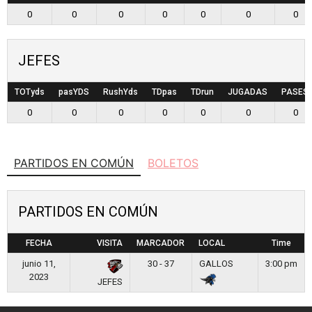
0
0
0
0
0
0
0
JEFES
TOTyds
pasYDS
RushYds
TDpas
TDrun
JUGADAS
PASES
0
0
0
0
0
0
0
PARTIDOS EN COMÚN
BOLETOS
PARTIDOS EN COMÚN
FECHA
VISITA
MARCADOR
LOCAL
Time
junio 11,
30 - 37
GALLOS
3:00 pm
2023
JEFES