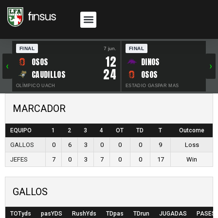
FINAL
7 jun.
FINAL
30 
12
OSOS
DINOS
‹
›
24
CAUDILLOS
OSOS
OLÍMPICO UACH
ESTADIO GASPAR MAS
MARCADOR
EQUIPO
1
2
3
4
OT
TD
T
Outcome
GALLOS
0
6
3
0
0
0
9
Loss
JEFES
7
0
3
7
0
0
17
Win
GALLOS
TOTyds
pasYDS
RushYds
TDpas
TDrun
JUGADAS
PASES