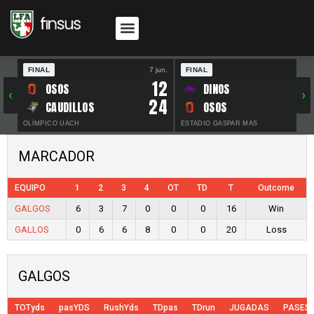
FINAL
7 jun.
FINAL
30 
12
OSOS
DINOS
‹
›
24
CAUDILLOS
OSOS
OLÍMPICO UACH
ESTADIO GASPAR MAS
MARCADOR
EQUIPO
1
2
3
4
OT
TD
T
Outcome
GALGOS
6
3
7
0
0
0
16
Win
GALLOS
0
6
6
8
0
0
20
Loss
GALGOS
TOTyds
pasYDS
RushYds
TDpas
TDrun
JUGADAS
PASES