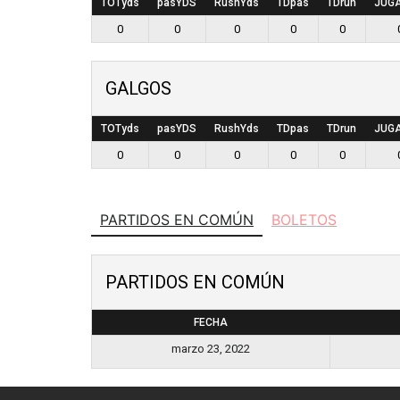
TOTyds
pasYDS
RushYds
TDpas
TDrun
JUG
0
0
0
0
0
GALGOS
TOTyds
pasYDS
RushYds
TDpas
TDrun
JUG
0
0
0
0
0
PARTIDOS EN COMÚN
BOLETOS
PARTIDOS EN COMÚN
FECHA
marzo 23, 2022