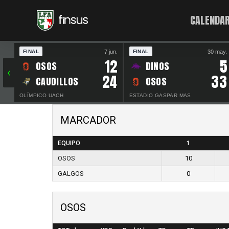
CALENDAR
7 jun.
30 may.
FINAL
FINAL
12
5
OSOS
DINOS
‹
24
33
CAUDILLOS
OSOS
OLÍMPICO UACH
ESTADIO GASPAR MAS
MARCADOR
EQUIPO
1
OSOS
10
GALGOS
0
OSOS