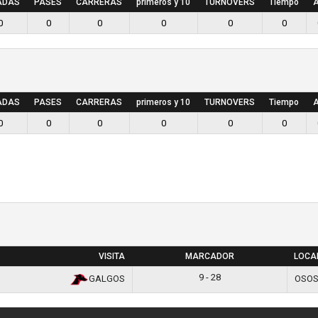
ADAS
PASES
CARRERAS
primeros y 10
TURNOVERS
Tiempo
A
0
0
0
0
0
0
ADAS
PASES
CARRERAS
primeros y 10
TURNOVERS
Tiempo
A
0
0
0
0
0
0
VISITA
MARCADOR
LOCA
9 - 28
GALGOS
OSO