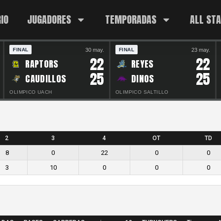
IO
JUGADORES
TEMPORADAS
ALL ST
30 may.
23 may.
FINAL
FINAL
22
22
RAPTORS
REYES
25
25
CAUDILLOS
DINOS
OLIMPICO UACH
OLIMPICO SALTILLO
2
3
4
OT
TD
8
0
22
0
0
3
10
0
0
0