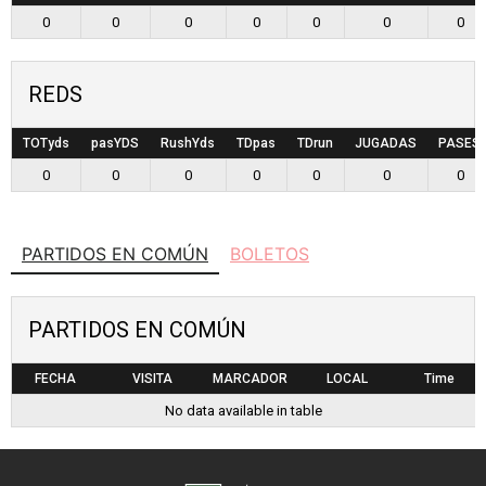
0
0
0
0
0
0
0
REDS
TOTyds
pasYDS
RushYds
TDpas
TDrun
JUGADAS
PASES
0
0
0
0
0
0
0
PARTIDOS EN COMÚN
BOLETOS
PARTIDOS EN COMÚN
FECHA
VISITA
MARCADOR
LOCAL
Time
No data available in table