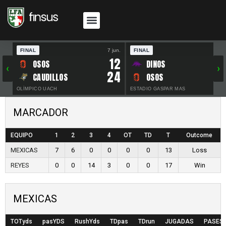
FINAL
7 jun.
FINAL
30 
12
OSOS
DINOS
‹
›
24
CAUDILLOS
OSOS
OLÍMPICO UACH
ESTADIO GASPAR MAS
MARCADOR
EQUIPO
1
2
3
4
OT
TD
T
Outcome
MEXICAS
7
6
0
0
0
0
13
Loss
REYES
0
0
14
3
0
0
17
Win
MEXICAS
TOTyds
pasYDS
RushYds
TDpas
TDrun
JUGADAS
PASES