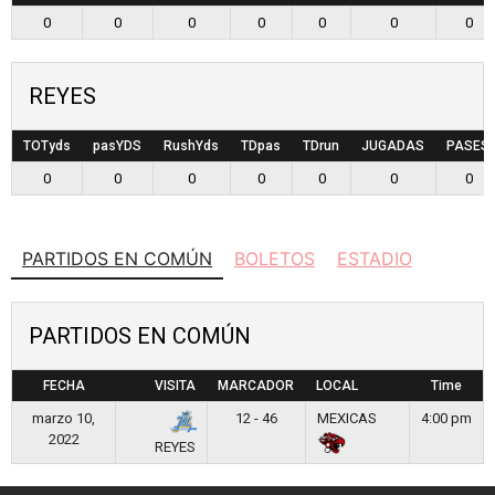
0
0
0
0
0
0
0
REYES
TOTyds
pasYDS
RushYds
TDpas
TDrun
JUGADAS
PASES
0
0
0
0
0
0
0
PARTIDOS EN COMÚN
BOLETOS
ESTADIO
PARTIDOS EN COMÚN
FECHA
VISITA
MARCADOR
LOCAL
Time
marzo 10,
12 - 46
MEXICAS
4:00 pm
2022
REYES