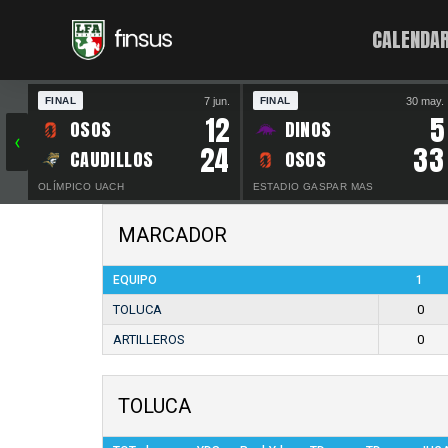
CALENDAR
7 jun.
30 may.
FINAL
FINAL
12
5
OSOS
DINOS
‹
24
33
CAUDILLOS
OSOS
OLÍMPICO UACH
ESTADIO GASPAR MAS
MARCADOR
EQUIPO
1
TOLUCA
0
ARTILLEROS
0
TOLUCA