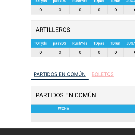
TOTyds
pasYDS
RushYds
TDpas
TDrun
JUG
0
0
0
0
0
ARTILLEROS
TOTyds
pasYDS
RushYds
TDpas
TDrun
JUG
0
0
0
0
0
PARTIDOS EN COMÚN
BOLETOS
PARTIDOS EN COMÚN
FECHA