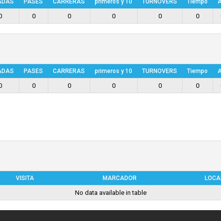
ADAS
PASES
CARRERAS
primeros y 10
TURNOVERS
Tiempo
A
0
0
0
0
0
0
ADAS
PASES
CARRERAS
primeros y 10
TURNOVERS
Tiempo
A
0
0
0
0
0
0
VISITA
MARCADOR
LOCA
No data available in table