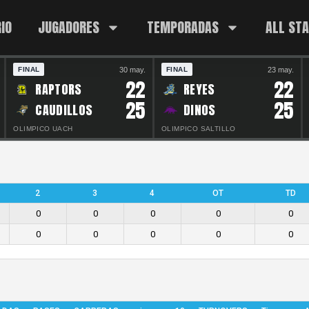
IO
JUGADORES
TEMPORADAS
ALL ST
30 may.
23 may.
FINAL
FINAL
22
22
RAPTORS
REYES
25
25
CAUDILLOS
DINOS
OLIMPICO UACH
OLIMPICO SALTILLO
2
3
4
OT
TD
0
0
0
0
0
0
0
0
0
0