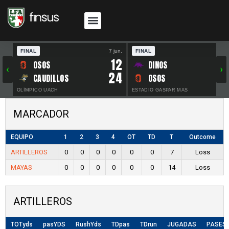
FINAL
7 jun.
FINAL
30 
12
OSOS
DINOS
‹
›
24
CAUDILLOS
OSOS
OLÍMPICO UACH
ESTADIO GASPAR MAS
MARCADOR
EQUIPO
1
2
3
4
OT
TD
T
Outcome
ARTILLEROS
0
0
0
0
0
0
7
Loss
MAYAS
0
0
0
0
0
0
14
Loss
ARTILLEROS
TOTyds
pasYDS
RushYds
TDpas
TDrun
JUGADAS
PASES