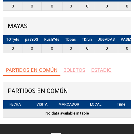
0
0
0
0
0
0
0
MAYAS
TOTyds
pasYDS
RushYds
TDpas
TDrun
JUGADAS
PASES
0
0
0
0
0
0
0
PARTIDOS EN COMÚN
BOLETOS
ESTADIO
PARTIDOS EN COMÚN
FECHA
VISITA
MARCADOR
LOCAL
Time
No data available in table