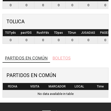
0
0
0
0
0
0
0
TOLUCA
TOTyds
pasYDS
RushYds
TDpas
TDrun
JUGADAS
PASES
0
0
0
0
0
0
0
PARTIDOS EN COMÚN
BOLETOS
PARTIDOS EN COMÚN
FECHA
VISITA
MARCADOR
LOCAL
Time
No data available in table