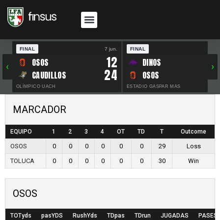
FINAL
7 jun.
FINAL
30 
12
OSOS
DINOS
‹
›
24
CAUDILLOS
OSOS
OLÍMPICO UACH
ESTADIO GASPAR MAS
MARCADOR
EQUIPO
1
2
3
4
OT
TD
T
Outcome
OSOS
0
0
0
0
0
0
29
Loss
TOLUCA
0
0
0
0
0
0
30
Win
OSOS
TOTyds
pasYDS
RushYds
TDpas
TDrun
JUGADAS
PASES