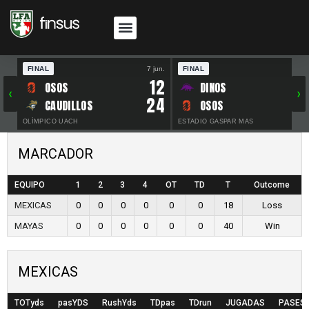
FINAL
7 jun.
FINAL
30 
12
OSOS
DINOS
‹
›
24
CAUDILLOS
OSOS
OLÍMPICO UACH
ESTADIO GASPAR MAS
MARCADOR
EQUIPO
1
2
3
4
OT
TD
T
Outcome
MEXICAS
0
0
0
0
0
0
18
Loss
MAYAS
0
0
0
0
0
0
40
Win
MEXICAS
TOTyds
pasYDS
RushYds
TDpas
TDrun
JUGADAS
PASES