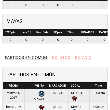
0
0
0
0
0
0
0
MAYAS
TOTyds
pasYDS
RushYds
TDpas
TDrun
JUGADAS
PASES
0
0
0
0
0
0
0
PARTIDOS EN COMÚN
BOLETOS
ESTADIO
PARTIDOS EN COMÚN
FECHA
VISITA
MARCADOR
LOCAL
Time
marzo 26,
27 - 24
MEXICAS
11:00 am
2017
MAYAS
febrero 19,
33 - 21
MAYAS
3:00 pm